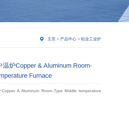
主页
>
产品中心
>
铝业工业炉
Copper & Aluminum Room-
emperature Furnace
& Aluminum Room-Type Middle temperature